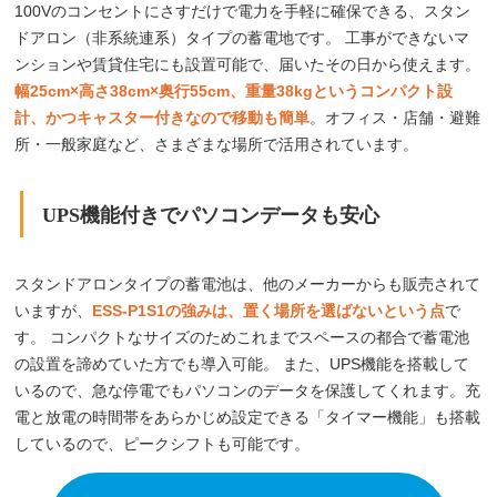
100Vのコンセントにさすだけで電力を手軽に確保できる、スタン
ドアロン（非系統連系）タイプの蓄電地です。 工事ができないマ
ンションや賃貸住宅にも設置可能で、届いたその日から使えます。
幅25cm×高さ38cm×奥行55cm、重量38kgというコンパクト設
計、かつキャスター付きなので移動も簡単
。オフィス・店舗・避難
所・一般家庭など、さまざまな場所で活用されています。
UPS機能付きでパソコンデータも安心
スタンドアロンタイプの蓄電池は、他のメーカーからも販売されて
いますが、
ESS-P1S1の強みは、置く場所を選ばないという点
で
す。 コンパクトなサイズのためこれまでスペースの都合で蓄電池
の設置を諦めていた方でも導入可能。 また、UPS機能を搭載して
いるので、急な停電でもパソコンのデータを保護してくれます。充
電と放電の時間帯をあらかじめ設定できる「タイマー機能」も搭載
しているので、ピークシフトも可能です。